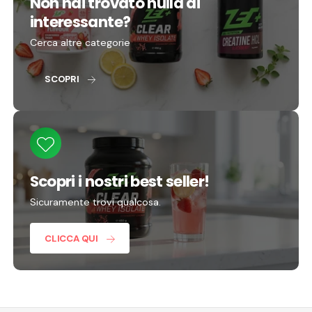
Non hai trovato nulla di
r
t
d
interessante?
a
l
Cerca altre categorie
i
SCOPRI
Scopri i nostri best seller!
Sicuramente trovi qualcosa.
CLICCA QUI