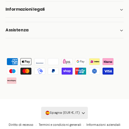
Informazioni legali
Assistenza
M
e
t
o
d
i
d
i
p
Spagna (EUR €, IT)
a
g
Diritto di recesso
Termini e condizioni generali
Informazioni aziendali